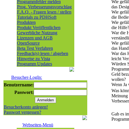
Programmfehler melden
Wie gefäl
Prog. Verbesserungsvorschlag
das Desi
F.A.Q. - Fragen lesen / stellen
Wie gefäl
Tutorials zu PDHSoft
die Bedi
Produkten
Wie gefäl
Produkt Veröffentlichen
die Hilfe
Gewerbliche Nutzung
War die H
Lizenzen und AGB
verständl
OpenSource
Wie gefäl
Beta Test Verfahren
das Hand
Feedback(s) lesen / abgeben
War das 
Hinweise zu Vista
leicht Ve
Programm Updates
Würden Si
Program
Geld bez
Besucher-LogIn:
wollen?
Wenn Ja 
Benutzername:
Was könnt
Passwort:
Meinung 
Verbesse
Besucherkonto anlegen!
Passwort vergessen?
Gab es i
Programm
Webseiten-Menü