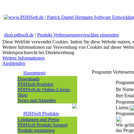
shop.pdhsoft.de
|
Produkt Verbesserungsvorschlag einsenden
Diese WebSite verwendet Cookies. Indem Sie diese Website nutzen, e
Weitere Informationen zur Verwendung von Cookies auf dieser Websi
Widerspruchsrecht bei Direktwerbung
Weitere Informationen
Ausblenden
Programm Verbesserun
Hauptmenü
Downloads
Programm
PDHSoft Produkte
Ihr Name
PDHSoft.de Online-Lizenz-
Shop
Ihre Emai
News und Aktuelles
Program
Lizenz:
PDHSoft Produkte
Programm
Leistungen und Preise
PDHSoft Produkt Support
Wie gefäl
Produkt registrieren
das Prog