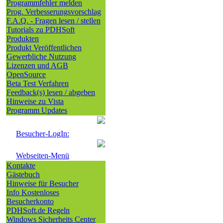
Programmfehler melden
Prog. Verbesserungsvorschlag
F.A.Q. - Fragen lesen / stellen
Tutorials zu PDHSoft
Produkten
Produkt Veröffentlichen
Gewerbliche Nutzung
Lizenzen und AGB
OpenSource
Beta Test Verfahren
Feedback(s) lesen / abgeben
Hinweise zu Vista
Programm Updates
Besucher-LogIn:
Webseiten-Menü
Kontakte
Gästebuch
Hinweise für Besucher
Info Kostenloses
Besucherkonto
PDHSoft.de Regeln
Windows Sicherheits Center