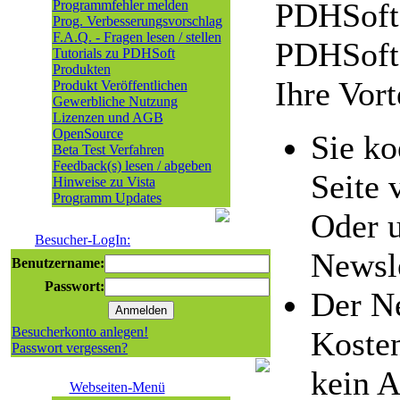
PDHSoft
Programmfehler melden
Prog. Verbesserungsvorschlag
F.A.Q. - Fragen lesen / stellen
PDHSoft
Tutorials zu PDHSoft
Produkten
Ihre Vort
Produkt Veröffentlichen
Gewerbliche Nutzung
Lizenzen und AGB
OpenSource
Sie ko
Beta Test Verfahren
Feedback(s) lesen / abgeben
Seite 
Hinweise zu Vista
Programm Updates
Oder 
Besucher-LogIn:
Newsle
Benutzername:
Passwort:
Der Ne
Besucherkonto anlegen!
Kosten
Passwort vergessen?
kein 
Webseiten-Menü