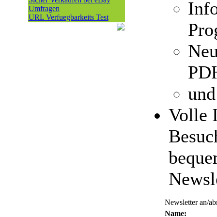
Inf
Umfragen
URL Verfuegbarkeits Test
Pro
Neu
PDH
und
Volle 
Besuch
beque
Newsl
Newsletter an/a
Name: