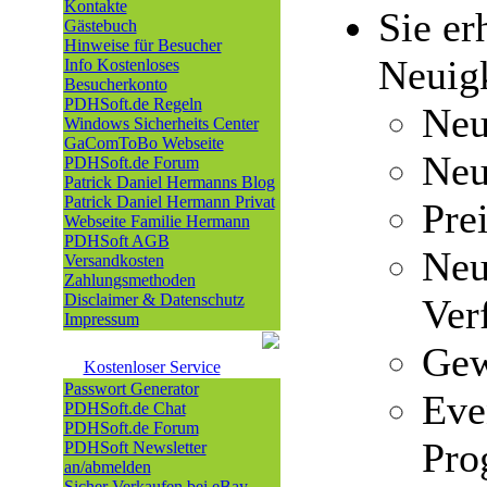
Kontakte
Sie er
Gästebuch
Hinweise für Besucher
Neuigk
Info Kostenloses
Besucherkonto
PDHSoft.de Regeln
Neu
Windows Sicherheits Center
GaComToBo Webseite
Neu
PDHSoft.de Forum
Patrick Daniel Hermanns Blog
Patrick Daniel Hermann Privat
Pre
Webseite Familie Hermann
PDHSoft AGB
Neu
Versandkosten
Zahlungsmethoden
Disclaimer & Datenschutz
Ver
Impressum
Gew
Kostenloser Service
Passwort Generator
Eve
PDHSoft.de Chat
PDHSoft.de Forum
Pro
PDHSoft Newsletter
an/abmelden
Sicher Verkaufen bei eBay