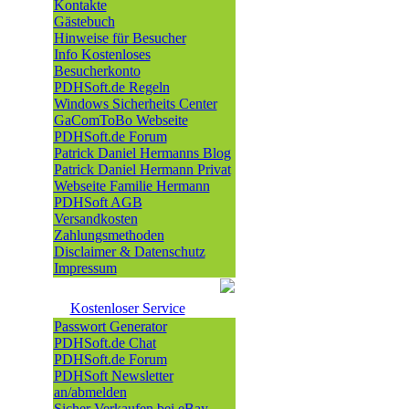
Kontakte
Gästebuch
Hinweise für Besucher
Info Kostenloses
Besucherkonto
PDHSoft.de Regeln
Windows Sicherheits Center
GaComToBo Webseite
PDHSoft.de Forum
Patrick Daniel Hermanns Blog
Patrick Daniel Hermann Privat
Webseite Familie Hermann
PDHSoft AGB
Versandkosten
Zahlungsmethoden
Disclaimer & Datenschutz
Impressum
Kostenloser Service
Passwort Generator
PDHSoft.de Chat
PDHSoft.de Forum
PDHSoft Newsletter
an/abmelden
Sicher Verkaufen bei eBay